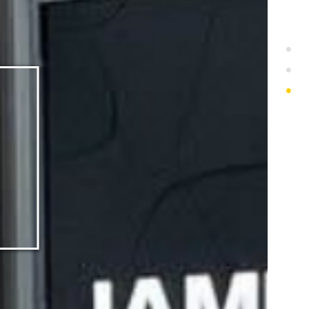
1
2
3
ム