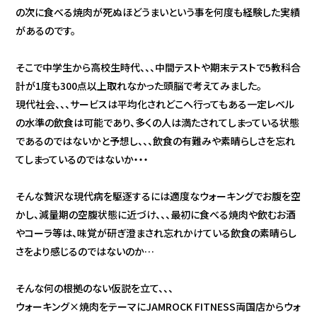
の次に食べる焼肉が死ぬほどうまいという事を何度も経験した実績
があるのです。
そこで中学生から高校生時代、、、中間テストや期末テストで5教科合
計が1度も300点以上取れなかった頭脳で考えてみました。
現代社会、、、サービスは平均化されどこへ行ってもある一定レベル
の水準の飲食は可能であり、多くの人は満たされてしまっている状態
であるのではないかと予想し、、、飲食の有難みや素晴らしさを忘れ
てしまっているのではないか・・・
そんな贅沢な現代病を駆逐するには適度なウォーキングでお腹を空
かし、減量期の空腹状態に近づけ、、、最初に食べる焼肉や飲むお酒
やコーラ等は、味覚が研ぎ澄まされ忘れかけている飲食の素晴らし
さをより感じるのではないのか…
そんな何の根拠のない仮説を立て、、、
ウォーキング×焼肉をテーマにJAMROCK FITNESS両国店からウォ