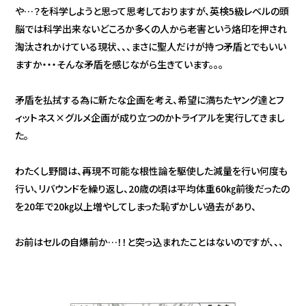
や…？を科学しようと思って思考しておりますが、英検5級レベルの頭
脳では科学出来ないどころか多くの人から老害という烙印を押され
淘汰されかけている現状、、、まさに聖人だけが持つ矛盾とでもいい
ますか・・・そんな矛盾を感じながら生きています。。。
矛盾を払拭する為に新たな企画を考え、希望に満ちたヤング達とフ
ィットネス×グルメ企画が成り立つのかトライアルを実行してきまし
た。
わたくし野間は、再現不可能な根性論を駆使した減量を行い何度も
行い、リバウンドを繰り返し、20歳の頃は平均体重60㎏前後だったの
を20年で20㎏以上増やしてしまった恥ずかしい過去があり、
お前はセルの自爆前か…！！と突っ込まれたことはないのですが、、、